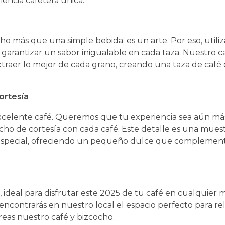
encia cafetera única.
o más que una simple bebida; es un arte. Por eso, utili
garantizar un sabor inigualable en cada taza. Nuestro c
raer lo mejor de cada grano, creando una taza de café 
ortesía
 excelente café. Queremos que tu experiencia sea aún má
cho de cortesía con cada café. Este detalle es una mues
 especial, ofreciendo un pequeño dulce que complement
, ideal para disfrutar este 2025 de tu café en cualquie
 encontrarás en nuestro local el espacio perfecto para rel
eas nuestro café y bizcocho.