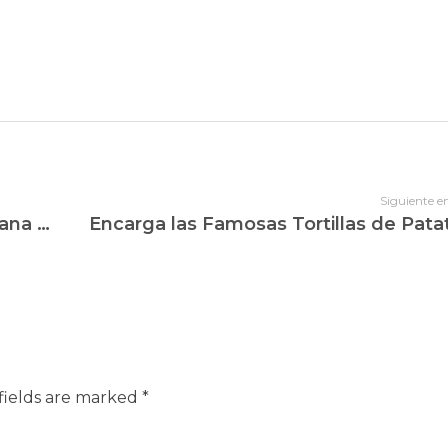
Siguiente e
Café Bar Lisboa: Sella tu Compostelana en O Barco de Valdeorras y Disfruta de una Parada Inolvidable
fields are marked *